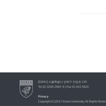
[02841] 서울특별시 성북구 안암로 145
Tel 02-3290-2965~6 | Fax 02-922-5820
Privacy
Copyright (C)2017 Korea University. All Rights Rese