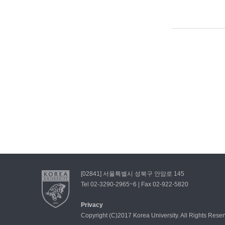
[02841] 서울특별시 성북구 안암로 145
Tel 02-3290-2965~6 | Fax 02-922-5820
Privacy
Copyright (C)2017 Korea University. All Rights Rese