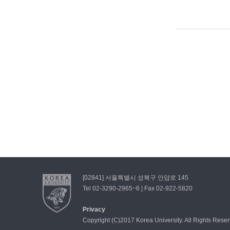
[02841] 서울특별시 성북구 안암로 145
Tel 02-3290-2965~6 | Fax 02-922-5820
Privacy
Copyright (C)2017 Korea University. All Rights Rese